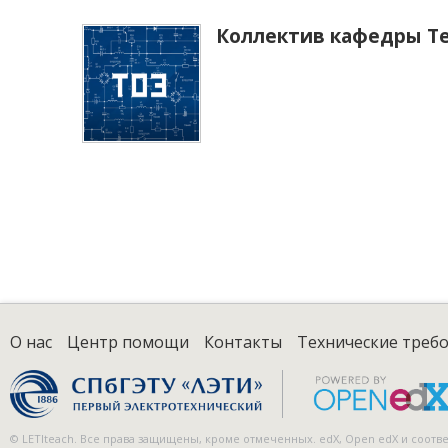
Коллектив кафедры Те
О нас
Центр помощи
Контакты
Технические треб
© LETIteach. Все права защищены, кроме отмеченных. edX, Open edX и соо