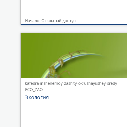
Начало: Открытый доступ
fakultet-
elektrotehniki-
i-
avtomatiki
UTS-
001
Начало
Открытый
доступ
kafedra-inzhenernoy-zashity-okruzhayushey-sredy
ECO_ZAO
Экология