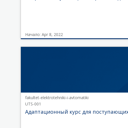
Начало: Apr 8, 2022
CNOT
CT101
Начало
Apr
8,
2022
fakultet-elektrotehniki-i-avtomatiki
UTS-001
Адаптационный курс для поступающих