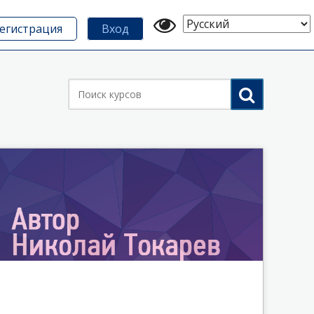
Выберите
егистрация
Вход
язык
Поиск
курсов
Сбросить всё