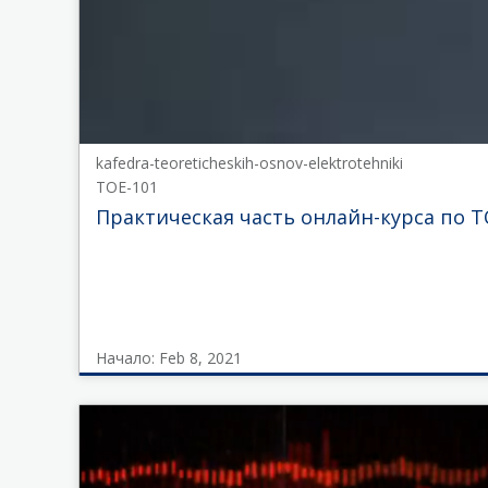
EPM
Начало
Sep
7,
2022
kafedra-teoreticheskih-osnov-elektrotehniki
TOE-101
Практическая часть онлайн-курса по ТО
Начало: Feb 8, 2021
kafedra-
teoreticheskih-
osnov-
elektrotehniki
TOE-
101