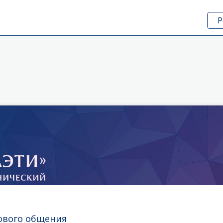
Р
ового общения