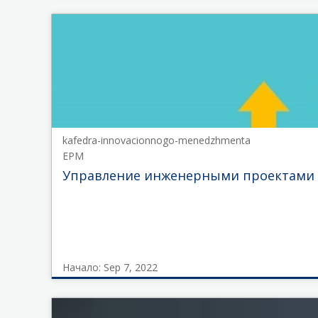
university_ETU
C_AG_01
Начало
Jan
1,
2024
kafedra-innovacionnogo-menedzhmenta
EPM
Управление инженерными проектами
Начало: Sep 7, 2022
kafedra-
innovacionnogo-
menedzhmenta