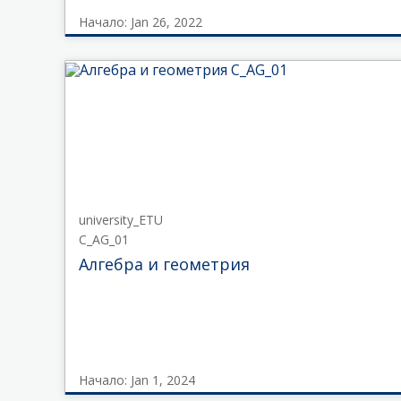
Начало: Jan 26, 2022
kafedra-
inzhenernoy-
zashity-
okruzhayushey-
sredy
ECO_ZAO
Начало
Jan
26,
2022
university_ETU
C_AG_01
Алгебра и геометрия
Начало: Jan 1, 2024