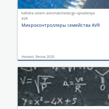
kafedra-sistem-avtomaticheskogo-upravleniya
AVR
Микроконтроллеры семейства AVR
Начало: Весна 2020
kafedra-
sistem-
avtomaticheskogo-
upravleniya
AVR
Начало
Весна
2020