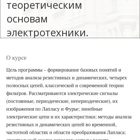
теоретическим
основам
электротехники.
Часть 1.
Кафедра теоретических основ
О курсе
электротехники
Цель программы – формирование базовых понятий и
методов анализа резистивных и динамических, четырех
Для зачисления
полюсных цепей, классической и современной теории
на курс требуется
приглашение
фильтров. Рассматриваются электрические сигналы
(постоянные, периодические, непериодические), их
изображения по Лапласу и Фурье; линейные
электрические цепи и их характеристики; методы анализа
резистивных и динамических цепей во временной,
частотной областях и области преобразования Лапласа;
спектральный анализ сигналов; методы расчета