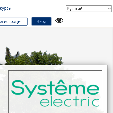
курсы
Выберите
язык
егистрация
Вход