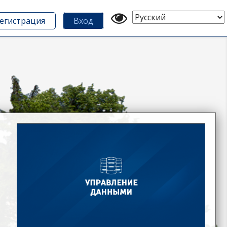
Выберите
егистрация
Вход
язык