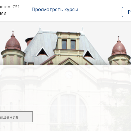
стем:
CS1
Просмотреть курсы
Р
ыми
лашение