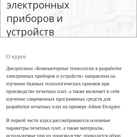
электронных
приборов и
устройств
Кафедра электронных приборов
и устройств
О курсе
Для зачисления
Дисциплина «Компьютерные технологии в разработке
на курс требуется
электронных приборов и устройств» направлена на
приглашение
изучение базовых технологических приемов при
производстве печатных плат, а также включает в себя
изучение современных программных средств для
разработки печатных плат на примере Altium Designer.
В первой части курса рассматриваются основные
параметры печатных плат, а также материалы,
используемые при их производстве; проводится обзор