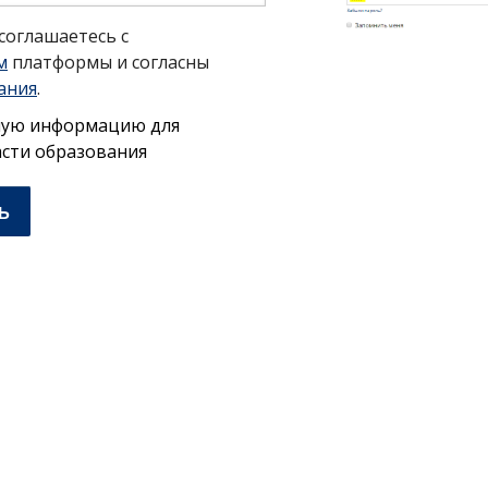
 соглашаетесь с
м
платформы и согласны
ания
.
ную информацию для
асти образования
ь