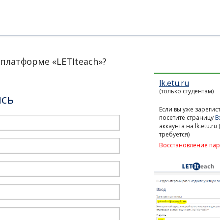
 платформе «LETIteach»?
lk.etu.ru
Учётная
(только студентам)
ись
запись
Если вы уже зареги
посетите страницу
В
аккаунта на lk.etu.ru
требуется)
Восстановление пар