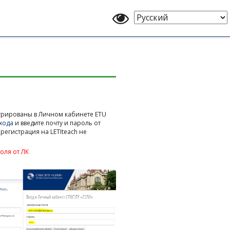
Выберите
язык
стрированы в Личном кабинете ETU
хода
и введите почту и пароль от
 (регистрация на LETIteach не
оля от ЛК