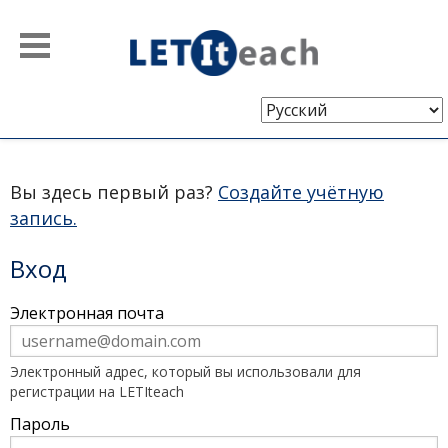
Выберите
язык
Вы здесь первый раз?
Создайте учётную
запись.
Вход
Чтобы
Электронная почта
войти
в
систему,
введите
Электронный адрес, который вы использовали для
адрес
регистрации на LETIteach
электронной
почты
Пароль
и