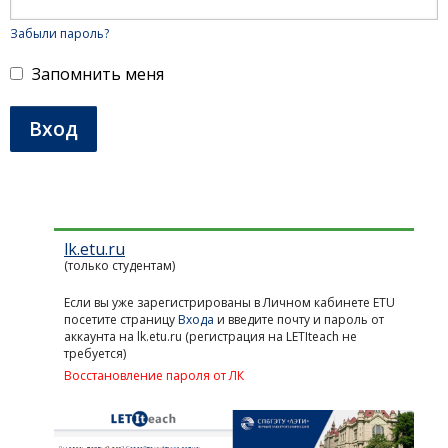
пароль.
Ещё
не
Забыли пароль?
зарегистрированы?
Нажмите
Запомнить меня
кнопку
ниже.
Вход
lk.etu.ru
Учётная
(только студентам)
запись
Если вы уже зарегистрированы в Личном кабинете ETU
посетите страницу
Входа
и введите почту и пароль от
аккаунта на lk.etu.ru (регистрация на LETIteach не
требуется)
Восстановление пароля от ЛК