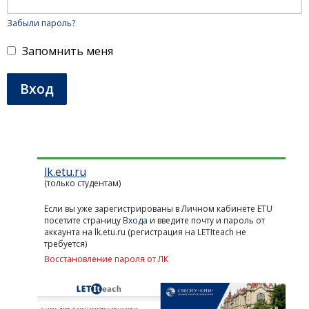
пароль.
Ещё
не
Забыли пароль?
зарегистрированы?
Нажмите
Запомнить меня
кнопку
ниже.
Вход
lk.etu.ru
Учётная
(только студентам)
запись
Если вы уже зарегистрированы в Личном кабинете ETU
посетите страницу
Входа
и введите почту и пароль от
аккаунта на lk.etu.ru (регистрация на LETIteach не
требуется)
Восстановление пароля от ЛК