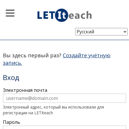
Выберите
язык
Вы здесь первый раз?
Создайте учётную
запись.
Вход
Чтобы
Электронная почта
войти
в
систему,
введите
Электронный адрес, который вы использовали для
адрес
регистрации на LETIteach
электронной
почты
Пароль
и